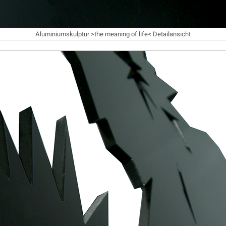
Aluminiumskulptur >the meaning of life< Detailansicht