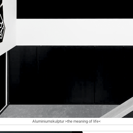
Aluminiumskulptur >the meaning of life<